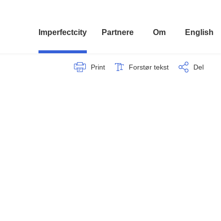
Imperfectcity
Partnere
Om
English
Print
Forstør tekst
Del