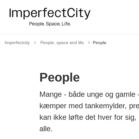
Tilbage til
Imperfectcity
People, space and life
People
People
Mange - både unge og gamle - t
kæmper med tankemylder, pres 
kan ikke løfte det hver for si
alle.