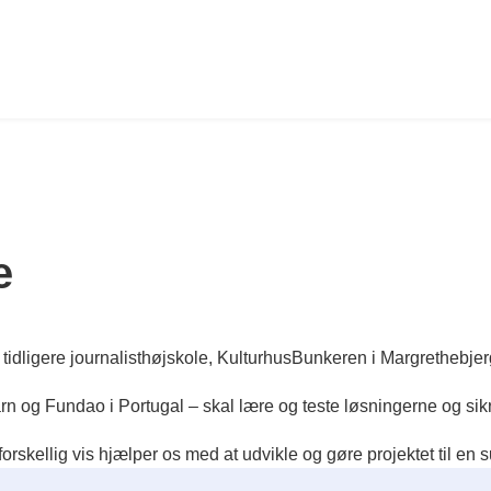
e
en tidligere journalisthøjskole, KulturhusBunkeren i Margrethebjer
n og Fundao i Portugal – skal lære og teste løsningerne og sikr
 forskellig vis hjælper os med at udvikle og gøre projektet til en 