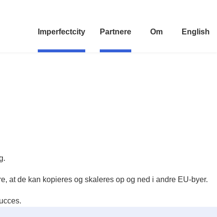
Imperfectcity
Partnere
Om
English
g.
e, at de kan kopieres og skaleres op og ned i andre EU-byer.
succes.